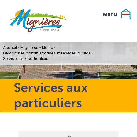
Passer
au
contenu
Accueil
»
Mignières
»
Mairie
»
Démarches administratives et services publics
»
Services aux particuliers
Services aux
particuliers