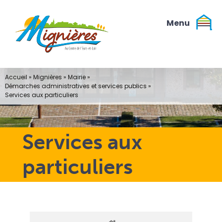
Passer
au
contenu
Accueil
»
Mignières
»
Mairie
»
Démarches administratives et services publics
»
Services aux particuliers
Services aux
particuliers