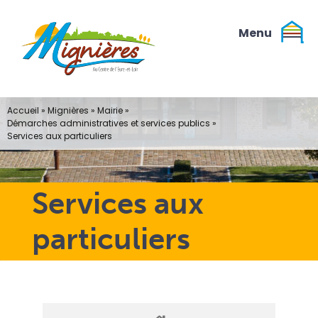
Passer
au
contenu
Accueil
»
Mignières
»
Mairie
»
Démarches administratives et services publics
»
Services aux particuliers
Services aux
particuliers