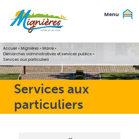
Passer
au
contenu
Accueil
»
Mignières
»
Mairie
»
Démarches administratives et services publics
»
Services aux particuliers
Services aux
particuliers