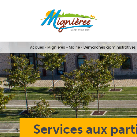
Passer
au
contenu
Accueil
»
Mignières
»
Mairie
»
Démarches administratives e
Services aux part