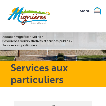
Passer
au
contenu
Accueil
»
Mignières
»
Mairie
»
Démarches administratives et services publics
»
Services aux particuliers
Services aux
particuliers