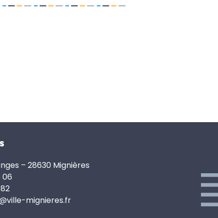
s
anges – 28630 Mignières
6 06
 82
e@ville-mignieres.fr