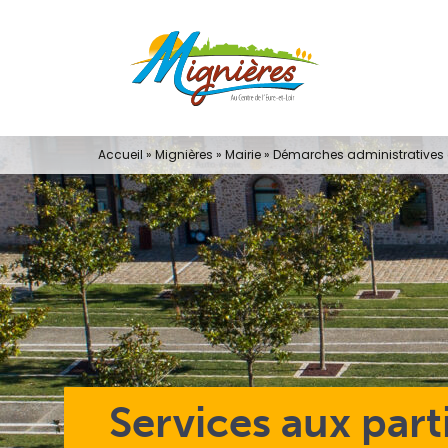
Passer
au
contenu
Accueil
»
Mignières
»
Mairie
»
Démarches administratives e
Services aux part