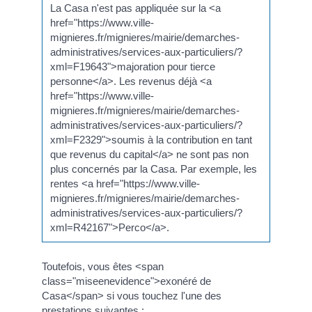
La Casa n'est pas appliquée sur la <a
href="https://www.ville-
mignieres.fr/mignieres/mairie/demarches-
administratives/services-aux-particuliers/?
xml=F19643">majoration pour tierce
personne</a>. Les revenus déjà <a
href="https://www.ville-
mignieres.fr/mignieres/mairie/demarches-
administratives/services-aux-particuliers/?
xml=F2329">soumis à la contribution en tant
que revenus du capital</a> ne sont pas non
plus concernés par la Casa. Par exemple, les
rentes <a href="https://www.ville-
mignieres.fr/mignieres/mairie/demarches-
administratives/services-aux-particuliers/?
xml=R42167">Perco</a>.
Toutefois, vous êtes <span
class="miseenevidence">exonéré de
Casa</span> si vous touchez l'une des
prestations suivantes :