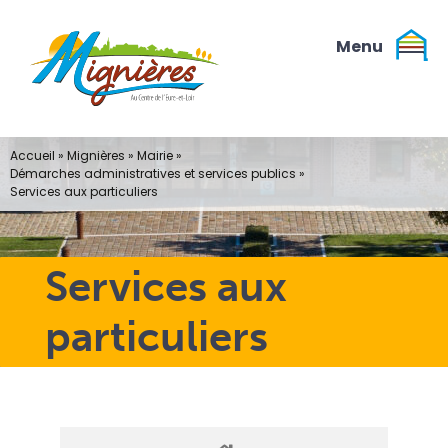
Passer
au
contenu
Accueil
»
Mignières
»
Mairie
»
Démarches administratives et services publics
»
Services aux particuliers
Services aux
particuliers