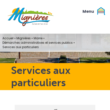
Passer
au
contenu
Accueil
»
Mignières
»
Mairie
»
Démarches administratives et services publics
»
Services aux particuliers
Services aux
particuliers