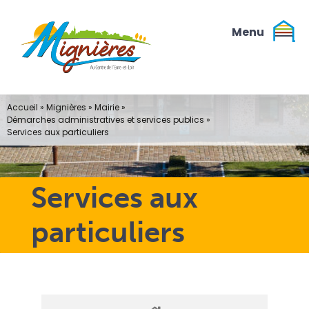
Passer
au
contenu
Accueil
»
Mignières
»
Mairie
»
Démarches administratives et services publics
»
Services aux particuliers
Services aux
particuliers