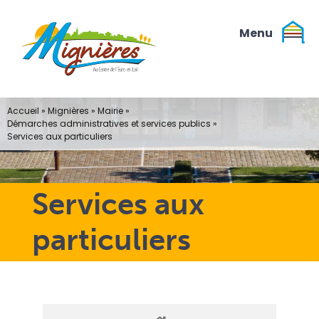
Passer
au
contenu
Accueil
»
Mignières
»
Mairie
»
Démarches administratives et services publics
»
Services aux particuliers
Services aux
particuliers