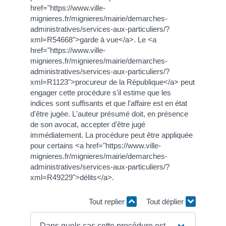
href="https://www.ville-
mignieres.fr/mignieres/mairie/demarches-
administratives/services-aux-particuliers/?
xml=R54668">garde à vue</a>. Le <a
href="https://www.ville-
mignieres.fr/mignieres/mairie/demarches-
administratives/services-aux-particuliers/?
xml=R1123">procureur de la République</a> peut
engager cette procédure s'il estime que les
indices sont suffisants et que l'affaire est en état
d'être jugée. L'auteur présumé doit, en présence
de son avocat, accepter d'être jugé
immédiatement. La procédure peut être appliquée
pour certains <a href="https://www.ville-
mignieres.fr/mignieres/mairie/demarches-
administratives/services-aux-particuliers/?
xml=R49229">délits</a>.
Tout replier
Tout déplier
Dans quels cas cette procédure est-