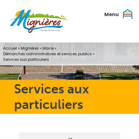
Passer
au
contenu
Accueil
»
Mignières
»
Mairie
»
Démarches administratives et services publics
»
Services aux particuliers
Services aux
particuliers