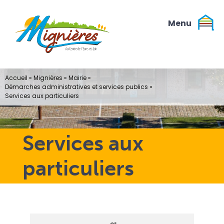
Passer
au
contenu
Accueil
»
Mignières
»
Mairie
»
Démarches administratives et services publics
»
Services aux particuliers
Services aux
particuliers