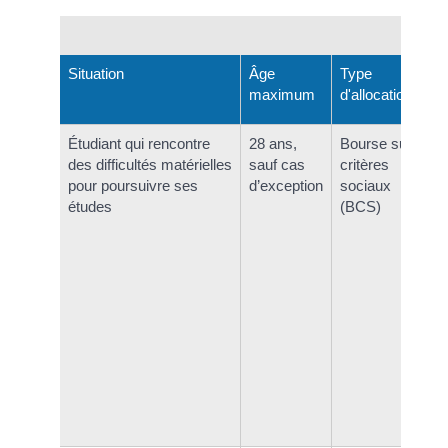
Aid
Situation
Âge
Type
maximum
d'allocation
Étudiant qui rencontre
28 ans,
Bourse sur
des difficultés matérielles
sauf cas
critères
pour poursuivre ses
d’exception
sociaux
études
(BCS)