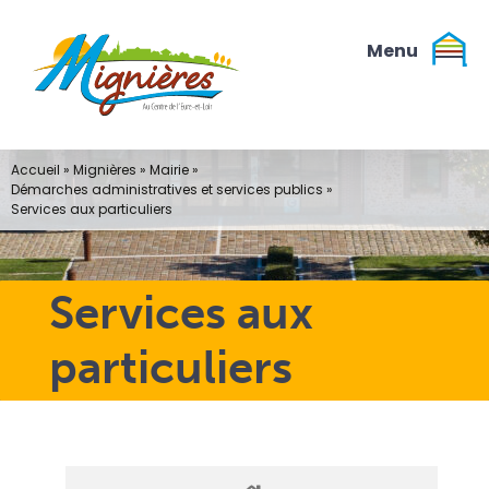
Passer
au
contenu
Accueil
»
Mignières
»
Mairie
»
Démarches administratives et services publics
»
Services aux particuliers
Services aux
particuliers