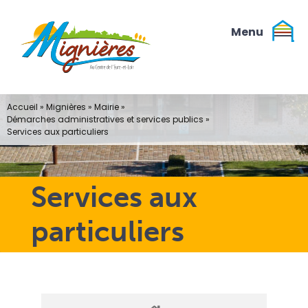
Passer
au
contenu
Accueil
»
Mignières
»
Mairie
»
Démarches administratives et services publics
»
Services aux particuliers
Services aux
particuliers