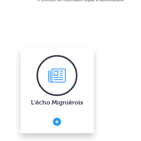
©
Direction de l'information légale et administrative
L’écho Mignièrois