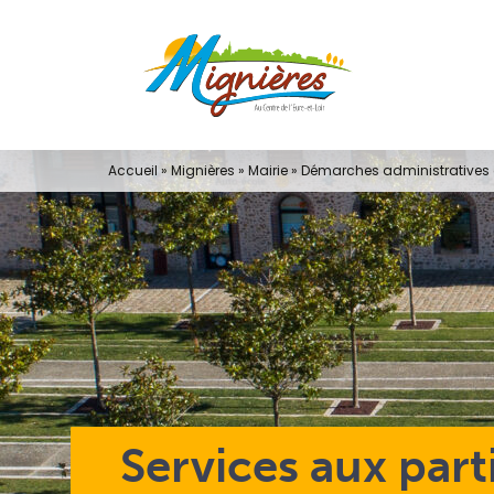
Passer
au
contenu
Accueil
»
Mignières
»
Mairie
»
Démarches administratives e
Services aux part