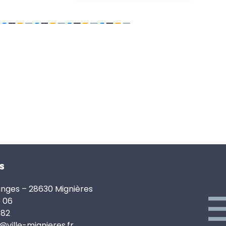
s
anges – 28630 Mignières
6 06
 82
e@ville-mignieres.fr