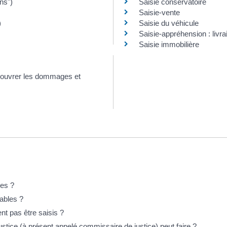
ns")
Saisie conservatoire
Saisie-vente
)
Saisie du véhicule
Saisie-appréhension : livrai
Saisie immobilière
ecouvrer les dommages et
les ?
sables ?
nt pas être saisis ?
ustice (à présent appelé commissaire de justice) peut faire ?