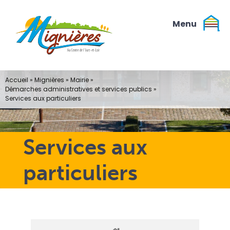
Passer
au
contenu
Accueil
»
Mignières
»
Mairie
»
Démarches administratives et services publics
»
Services aux particuliers
Services aux
particuliers