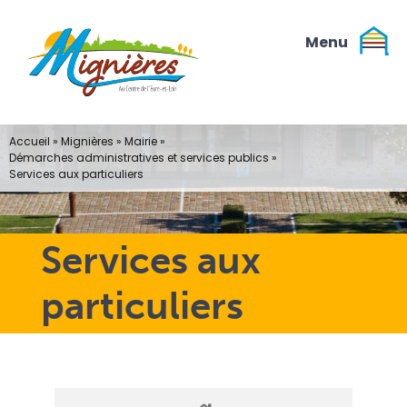
Passer
au
contenu
Accueil
»
Mignières
»
Mairie
»
Démarches administratives et services publics
»
Services aux particuliers
Services aux
particuliers