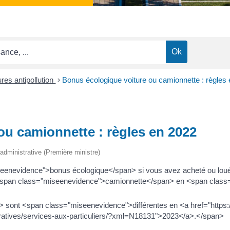
res antipollution
>
Bonus écologique voiture ou camionnette : règles
ou camionnette : règles en 2022
t administrative (Première ministre)
iseenevidence">bonus écologique</span> si vous avez acheté ou lou
<span class="miseenevidence">camionnette</span> en <span clas
sont <span class="miseenevidence">différentes en <a href="https:/
tratives/services-aux-particuliers/?xml=N18131">2023</a>.</span>