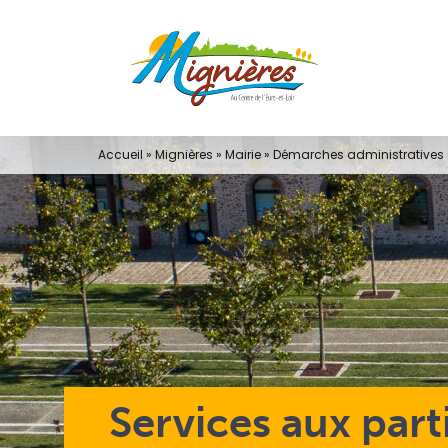
Passer
au
contenu
Accueil
»
Mignières
»
Mairie
»
Démarches administratives e
Services aux part