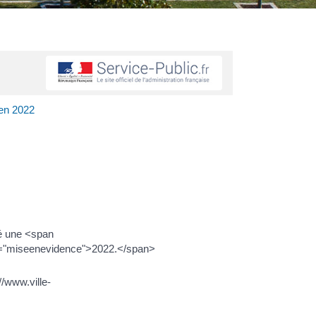
 en 2022
é une <span
s="miseenevidence">2022.</span>
/www.ville-