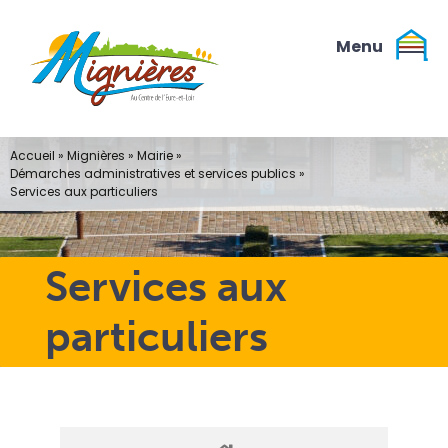
Passer
au
contenu
Accueil
»
Mignières
»
Mairie
»
Démarches administratives et services publics
»
Services aux particuliers
Services aux
particuliers