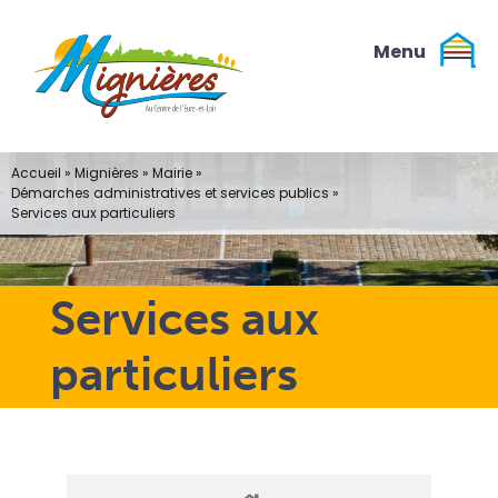
Passer
au
contenu
Accueil
»
Mignières
»
Mairie
»
Démarches administratives et services publics
»
Services aux particuliers
Services aux
particuliers