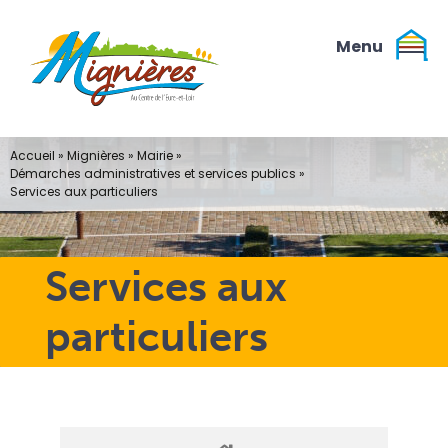
Passer
au
contenu
Accueil
»
Mignières
»
Mairie
»
Démarches administratives et services publics
»
Services aux particuliers
Services aux
particuliers