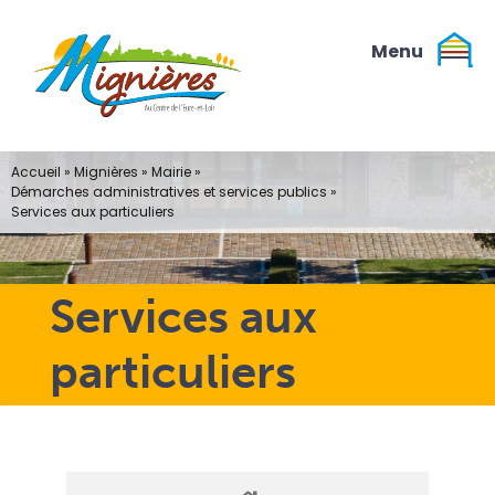
Passer
au
contenu
Accueil
»
Mignières
»
Mairie
»
Démarches administratives et services publics
»
Services aux particuliers
Services aux
particuliers