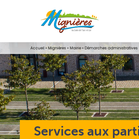
Passer
au
contenu
Accueil
»
Mignières
»
Mairie
»
Démarches administratives e
Services aux part