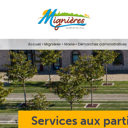
Passer
au
contenu
Accueil
»
Mignières
»
Mairie
»
Démarches administratives e
Services aux part