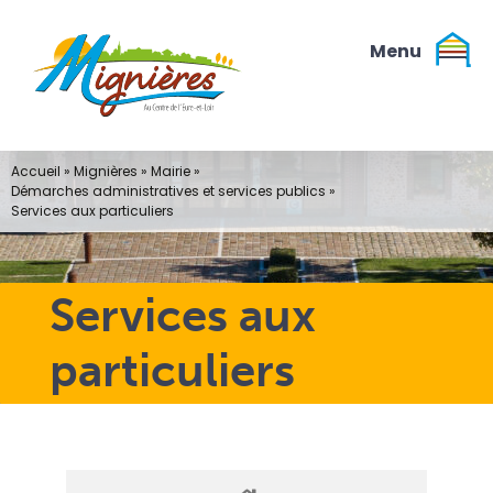
Passer
au
contenu
Accueil
»
Mignières
»
Mairie
»
Démarches administratives et services publics
»
Services aux particuliers
Services aux
particuliers