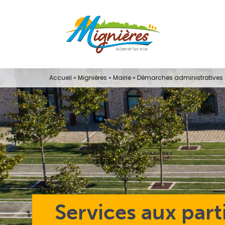
Passer
au
contenu
Accueil
»
Mignières
»
Mairie
»
Démarches administratives e
Services aux part