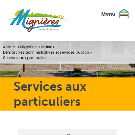
Passer
au
contenu
Accueil
»
Mignières
»
Mairie
»
Démarches administratives et services publics
»
Services aux particuliers
Services aux
particuliers