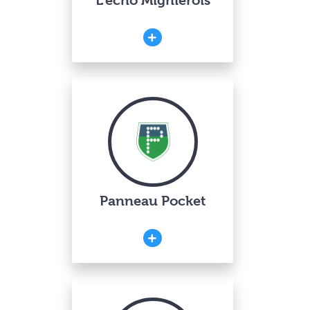
L’écho Mignièrois
Panneau Pocket