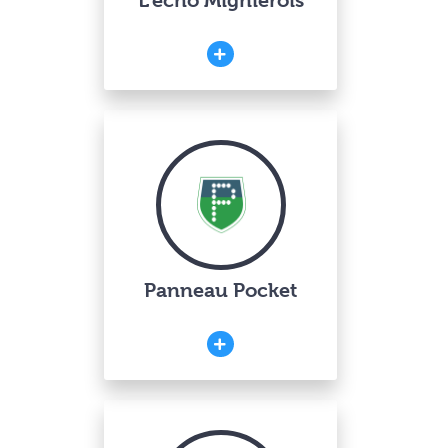
L’écho Mignièrois
Panneau Pocket