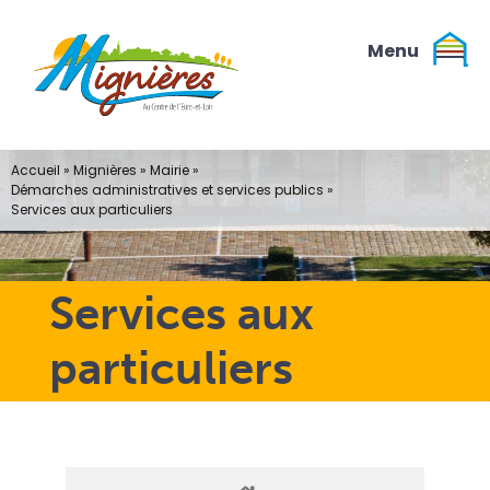
Passer
au
contenu
Accueil
»
Mignières
»
Mairie
»
Démarches administratives et services publics
»
Services aux particuliers
Services aux
particuliers