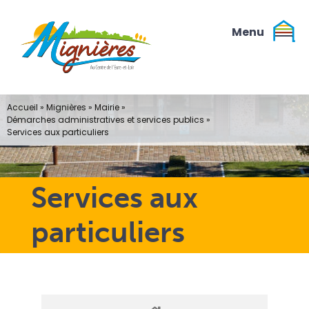
Passer
au
contenu
Accueil
»
Mignières
»
Mairie
»
Démarches administratives et services publics
»
Services aux particuliers
Services aux
particuliers