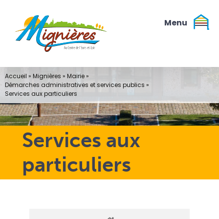
Passer
au
contenu
Accueil
»
Mignières
»
Mairie
»
Démarches administratives et services publics
»
Services aux particuliers
Services aux
particuliers