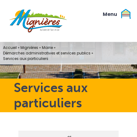
Passer
au
contenu
Accueil
»
Mignières
»
Mairie
»
Démarches administratives et services publics
»
Services aux particuliers
Services aux
particuliers