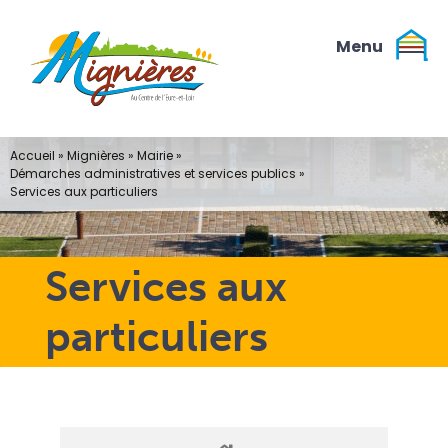
Passer
au
contenu
Accueil
»
Mignières
»
Mairie
»
Démarches administratives et services publics
»
Services aux particuliers
Services aux
particuliers