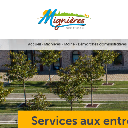
Passer
au
contenu
Accueil
»
Mignières
»
Mairie
»
Démarches administratives e
Services aux entr