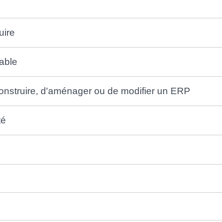
uire
able
construire, d'aménager ou de modifier un ERP
té