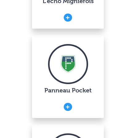
L’écho Mignièrois
Panneau Pocket