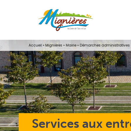
Passer
au
contenu
Accueil
»
Mignières
»
Mairie
»
Démarches administratives e
Services aux entr