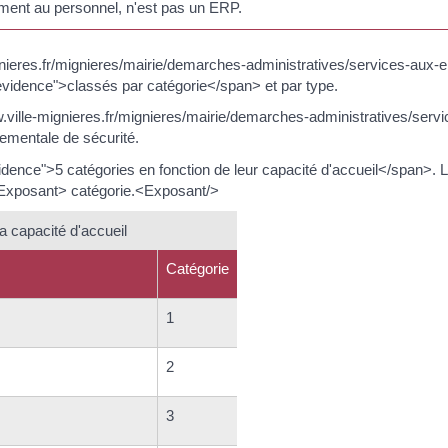
ement au personnel, n'est pas un ERP.
mignieres.fr/mignieres/mairie/demarches-administratives/services-au
vidence">classés par catégorie</span> et par type.
w.ville-mignieres.fr/mignieres/mairie/demarches-administratives/se
ementale de sécurité.
nce">5 catégories en fonction de leur capacité d'accueil</span>. L
/Exposant> catégorie.<Exposant/>
a capacité d'accueil
Catégorie
1
2
3