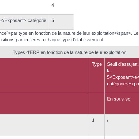
4
>e</Exposant> catégorie
5
par type en fonction de la nature de leur exploitation</span>. Le ty
itions particulières à chaque type d'établissement.
Types d'ERP en fonction de la nature de leur exploitation
Type
Seuil d’assujet
la
5<Exposant>e<
catégorie<Expo
En sous-sol
J
/