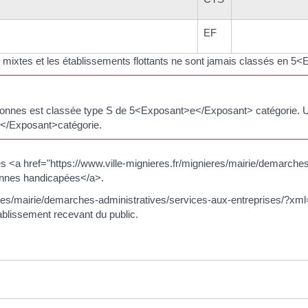
EF
s et mixtes et les établissements flottants ne sont jamais classés en
sonnes est classée type S de 5<Exposant>e</Exposant> catégorie. Une
</Exposant>catégorie.
des <a href="https://www.ville-mignieres.fr/mignieres/mairie/demarche
onnes handicapées</a>.
eres/mairie/demarches-administratives/services-aux-entreprises/?xml
tablissement recevant du public.