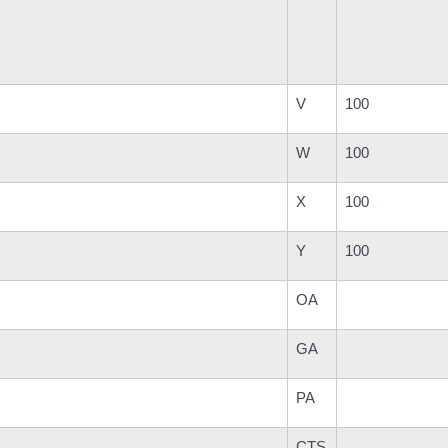
V
100
W
100
X
100
Y
100
OA
GA
PA
CTS