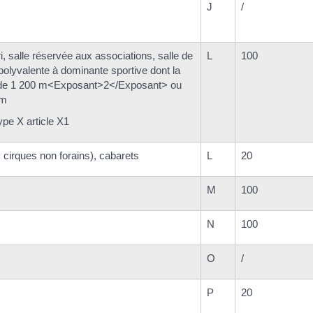
J
/
i, salle réservée aux associations, salle de
L
100
e polyvalente à dominante sportive dont la
lus de 1 200 m<Exposant>2</Exposant> ou
 m
ype X article X1
 cirques non forains), cabarets
L
20
M
100
N
100
O
/
P
20