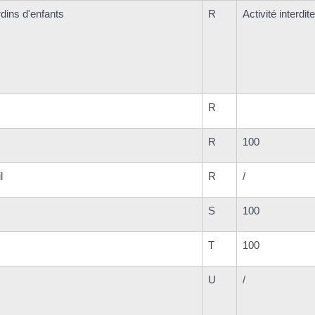
rdins d'enfants
R
Activité interdite
R
R
100
l
R
/
S
100
T
100
U
/