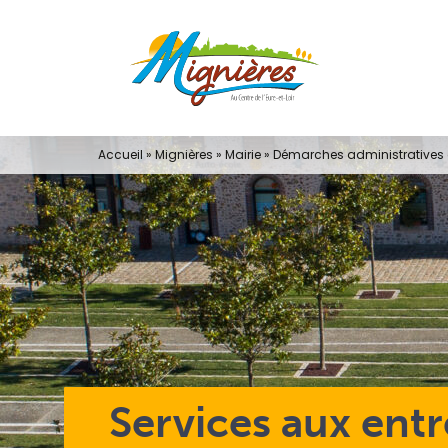
Passer
au
contenu
Accueil
»
Mignières
»
Mairie
»
Démarches administratives e
Services aux entr