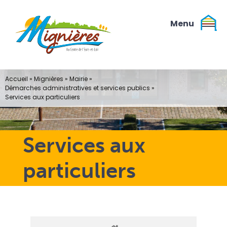
Passer
au
contenu
Accueil
»
Mignières
»
Mairie
»
Démarches administratives et services publics
»
Services aux particuliers
Services aux
particuliers