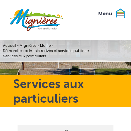
Passer
au
contenu
Accueil
»
Mignières
»
Mairie
»
Démarches administratives et services publics
»
Services aux particuliers
Services aux
particuliers