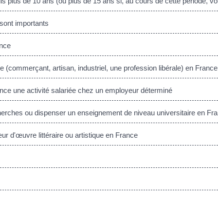
s plus de 10 ans (ou plus de 15 ans si, au cours de cette période, 
sont importants
ance
 (commerçant, artisan, industriel, une profession libérale) en France
ce une activité salariée chez un employeur déterminé
rches ou dispenser un enseignement de niveau universitaire en Fr
r d'œuvre littéraire ou artistique en France