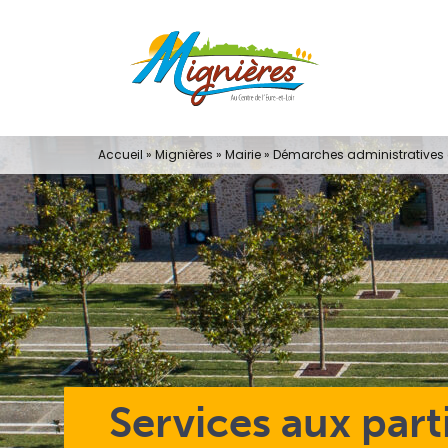
Passer
au
contenu
Accueil
»
Mignières
»
Mairie
»
Démarches administratives e
Services aux part