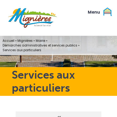
Passer
au
contenu
Accueil
»
Mignières
»
Mairie
»
Démarches administratives et services publics
»
Services aux particuliers
Services aux
particuliers