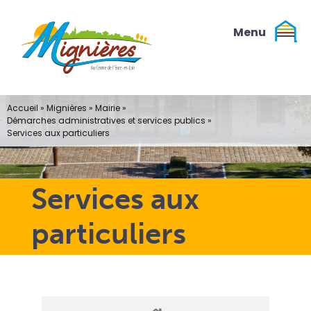
Passer
au
contenu
Accueil
»
Mignières
»
Mairie
»
Démarches administratives et services publics
»
Services aux particuliers
Services aux
particuliers