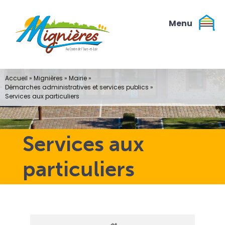
Passer
au
contenu
Accueil
»
Mignières
»
Mairie
»
Démarches administratives et services publics
»
Services aux particuliers
Services aux
particuliers