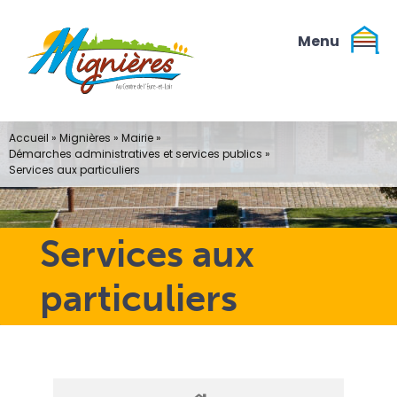
Passer
au
contenu
Accueil
»
Mignières
»
Mairie
»
Démarches administratives et services publics
»
Services aux particuliers
Services aux
particuliers